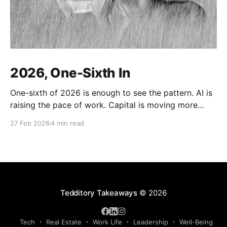
2026, One-Sixth In
One-sixth of 2026 is enough to see the pattern. AI is
raising the pace of work. Capital is moving more
defensively. Engineering labor is being repriced. And
27 Feb 2026
4 min read
beneath all of it sits the same old background:
instability. The world is not just changing its tools. It
is changing how
Tedditory Takeaways
© 2026
Tech
Real Estate
Work Life
Leadership
Well-Being