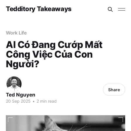
Tedditory Takeaways
Work Life
AI Có Đang Cướp Mất
Công Việc Của Con
Người?
Share
Ted Nguyen
20 Sep 2025
•
2 min read