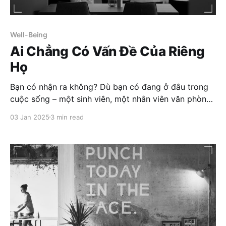
Well-Being
Ai Chẳng Có Vấn Đề Của Riêng
Họ
Bạn có nhận ra không? Dù bạn có đang ở đâu trong
cuộc sống – một sinh viên, một nhân viên văn phòng,
hay thậm chí là một triệu phú – luôn có thứ khiến bạn
03 Jan 2025
3 min read
phải bận tâm. Đó không phải vì bạn tệ hay thiếu sót,
mà là vì bộ