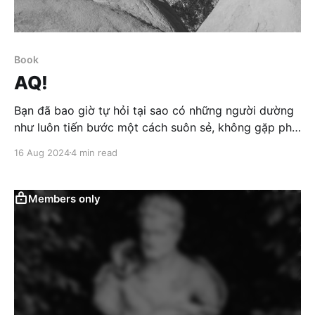
Book
AQ!
Bạn đã bao giờ tự hỏi tại sao có những người dường
như luôn tiến bước một cách suôn sẻ, không gặp phải
trở ngại nào, trong khi chính mình lại vấp phải hết
16 Aug 2024
4 min read
khó khăn này đến khó khăn khác? Liệu họ có bí quyết
hay khả năng đặc biệt nào giúp họ vượt qua mọi thử
thách? Bạn đã từng nghe đến AQ chưa?
Members only