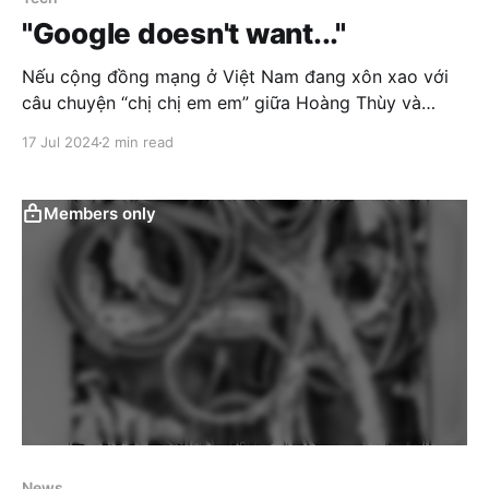
"Google doesn't want..."
Nếu cộng đồng mạng ở Việt Nam đang xôn xao với
câu chuyện “chị chị em em” giữa Hoàng Thùy và
Thanh Hằng, thì ở tầm thế giới chúng ta cũng có một
17 Jul 2024
2 min read
"drama" không kém phần hấp dẫn: Google đối đầu
với Microsoft.
Members only
News