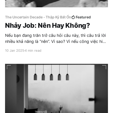
The Uncertain Decade - Thập Kỷ Bất Ổn
Featured
Nhảy Job: Nên Hay Không?
Nếu bạn đang trăn trở câu hỏi câu này, thì câu trả lời
nhiều khả năng là “nên”. Vì sao? Vì nếu công việc hiện
tại thật sự “cuốn”, bạn đã không phải đấu tranh nội
10 Jan 2025
4 min read
tâm về việc rời đi. Nhưng mình không phải là người
đưa ra quyết