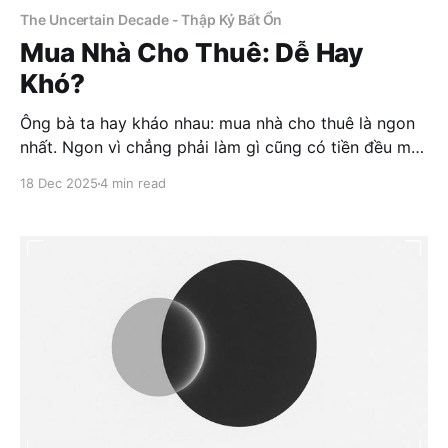
The Uncertain Decade - Thập Kỷ Bất Ổn
Mua Nhà Cho Thuê: Dễ Hay
Khó?
Ông bà ta hay kháo nhau: mua nhà cho thuê là ngon
nhất. Ngon vì chẳng phải làm gì cũng có tiền đều mỗi
tháng. Ngon vì nhà để đó cũng sinh lời. Ngon vì “bất
18 Dec 2025
4 min read
động sản không bao giờ lỗ”. Những điều đó không
sai. Nhưng chỉ đúng