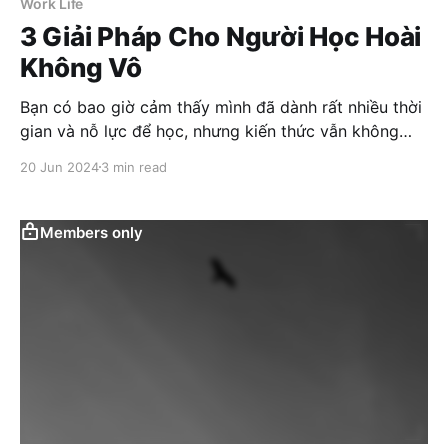
Work Life
3 Giải Pháp Cho Người Học Hoài
Không Vô
Bạn có bao giờ cảm thấy mình đã dành rất nhiều thời
gian và nỗ lực để học, nhưng kiến thức vẫn không
thấm vào đầu? Nếu câu trả lời là có, bạn không phải
20 Jun 2024
3 min read
là người duy nhất. Việc học hoài không vô có thể
xuất phát từ những nguyên nhân mà bạn chưa từng
nghĩ đến.
Members only