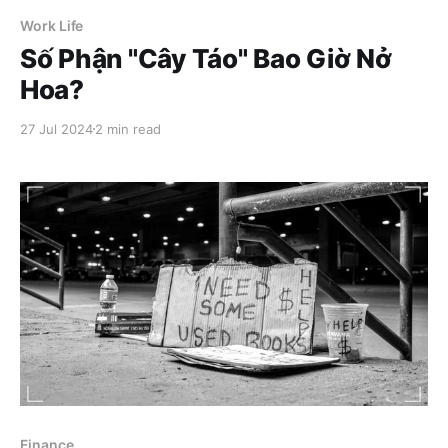
Work Life
Số Phận "Cây Táo" Bao Giờ Nở
Hoa?
27 Jul 2024
2 min read
Finance