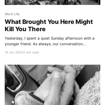
Work Life
What Brought You Here Might
Kill You There
Yesterday, I spent a quiet Sunday afternoon with a
younger friend. As always, our conversation
wandered through life, careers, and how we make
16 Jun 2025
2 min read
sense of our choices. One idea he shared caught me
off guard—and it’s still lingering in my head this
Monday morning: “What brought you here