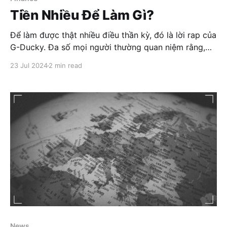
Tiền Nhiều Để Làm Gì?
Để làm được thật nhiều điều thần kỳ, đó là lời rap của
G-Ducky. Đa số mọi người thường quan niệm rằng,
khi thu nhập đạt đến một mức nào đó, tiền chỉ còn là
23 Jul 2024
2 min read
con số. Ví dụ, với mức sống ở TP. Hồ Chí Minh, có
người
News