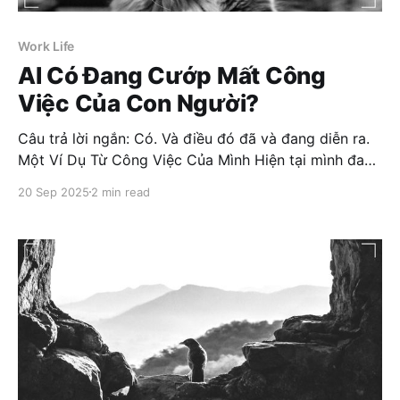
Work Life
AI Có Đang Cướp Mất Công
Việc Của Con Người?
Câu trả lời ngắn: Có. Và điều đó đã và đang diễn ra.
Một Ví Dụ Từ Công Việc Của Mình Hiện tại mình đang
xây dựng một hệ thống đánh giá chất lượng dựa trên
20 Sep 2025
2 min read
LLM. Giống như mọi sản phẩm trên đời, sản phẩm
được tạo ra bởi