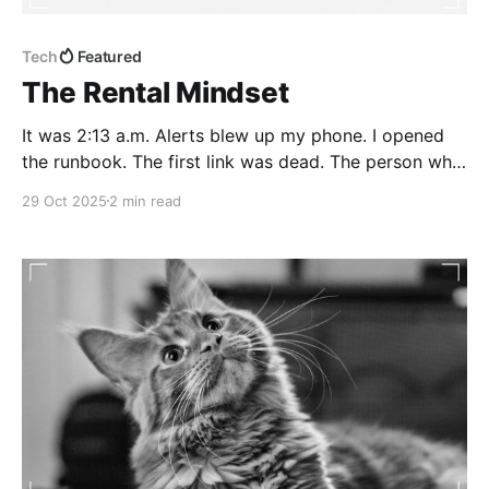
Tech
Featured
The Rental Mindset
It was 2:13 a.m. Alerts blew up my phone. I opened
the runbook. The first link was dead. The person who
knew this part of the system had already left. A note
29 Oct 2025
2 min read
said, “We will document this next sprint.” That sprint
never came. We did not own this