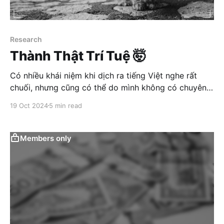
Research
Thành Thật Trí Tuệ 🤯
Có nhiều khái niệm khi dịch ra tiếng Việt nghe rất
chuối, nhưng cũng có thể do mình không có chuyên
môn dịch thuật, lại càng không có não phải đủ bự,
19 Oct 2024
5 min read
nhưng vẫn cố chấp viết lách. Nhưng thôi, chuyện đó
không quan trọng. Hôm nay mình muốn bàn
Members only