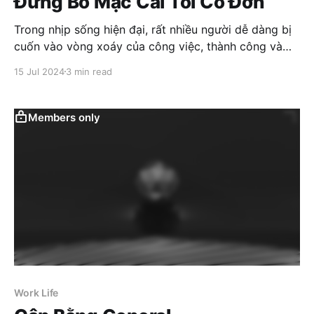
Đừng Bỏ Mặc Cái Tôi Cô Đơn
Trong nhịp sống hiện đại, rất nhiều người dễ dàng bị
cuốn vào vòng xoáy của công việc, thành công và
những tiêu chuẩn xã hội. Nhưng bạn có bao giờ dừng
15 Jul 2024
3 min read
lại và tự hỏi mình: "Mình thật sự là ai?", "Giá trị cốt lõi
của
Members only
Work Life