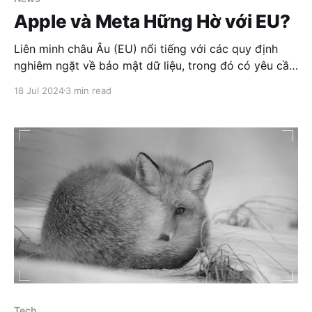
Apple và Meta Hững Hờ với EU?
Liên minh châu Âu (EU) nổi tiếng với các quy định
nghiêm ngặt về bảo mật dữ liệu, trong đó có yêu cầu
các công ty phải lưu trữ dữ liệu người dùng châu Âu
18 Jul 2024
3 min read
trong lãnh thổ EU. Điều này tạo ra không ít thách
thức cho các công
Tech