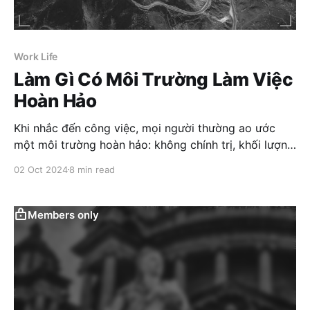
Work Life
Làm Gì Có Môi Trường Làm Việc
Hoàn Hảo
Khi nhắc đến công việc, mọi người thường ao ước
một môi trường hoàn hảo: không chính trị, khối lượng
công việc hợp lý, nhiều cơ hội phát triển, đồng nghiệp
02 Oct 2024
8 min read
dễ mến,… Nhưng chúng ta đều biết: làm gì có nơi nào
hoàn hảo đến thế? Công việc là
Members only