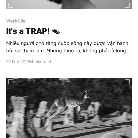
Work Life
It's a TRAP! 🪤
Nhiều người cho rằng cuộc sống này được vận hành
bởi sự tham lam. Nhưng thực ra, không phải là lòng
tham mà chính là sự đố kỵ. Tại sao lại như vậy? Vì
07 Feb 2025
4 min read
không phải cứ giàu hơn là chúng ta sẽ hạnh phúc
hơn. Thực chất, điều chúng