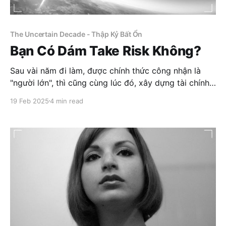
The Uncertain Decade - Thập Kỷ Bất Ổn
Bạn Có Dám Take Risk Không?
Sau vài năm đi làm, được chính thức công nhận là
"người lớn", thì cũng cùng lúc đó, xây dựng tài chính
trở thành mục tiêu cuộc đời của nhiều người. Bạn bắt
19 Feb 2025
4 min read
đầu quan tâm nhiều hơn đến thu nhập, tiết kiệm, đầu
tư, và làm thế