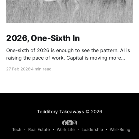
2026, One-Sixth In
One-sixth of 2026 is enough to see the pattern. AI is
raising the pace of work. Capital is moving more
defensively. Engineering labor is being repriced. And
27 Feb 2026
4 min read
beneath all of it sits the same old background:
instability. The world is not just changing its tools. It
is changing how
Tedditory Takeaways
© 2026
Tech
Real Estate
Work Life
Leadership
Well-Being