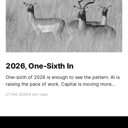
2026, One-Sixth In
One-sixth of 2026 is enough to see the pattern. AI is
raising the pace of work. Capital is moving more
defensively. Engineering labor is being repriced. And
27 Feb 2026
4 min read
beneath all of it sits the same old background:
instability. The world is not just changing its tools. It
is changing how