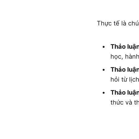
Thực tế là chú
Thảo luậ
học, hành
Thảo luận
hỏi từ lị
Thảo luậ
thức và t