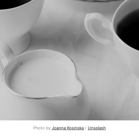
Photo by 
Joanna Kosinska
 / 
Unsplash