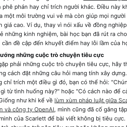
h phê phán hay chỉ trích người khác. Điều này k
ra một môi trường vui vẻ mà còn giúp mọi người
 giá cao. Ví dụ, thay vì nói xấu về đồng nghiệp
sẻ những kinh nghiệm, bài học bạn đã rút ra ch
cần đề cập đến khuyết điểm hay lỗi lầm của h
ướng những cuộc trò chuyện tiêu cực
ặp phải những cuộc trò chuyện tiêu cực, hãy 
g cách đặt những câu hỏi mang tính xây dựng.
g chỉ trích một điều gì đó, bạn có thể hỏi: "Chú
gì từ tình huống này?" hoặc "Có cách nào để cả
Giống như khi kể về
lùm xùm pháp luật giữa Sca
n và công ty OpenAI
, mình cũng đã cố gắng tập
minh của Scarlett để bài viết không bị tiêu cực.