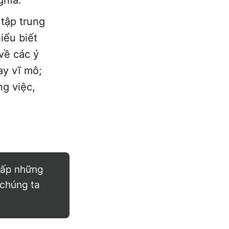
 tập trung
iểu biết
 về các ý
ay vĩ mô;
ng việc,
thấp những
 chúng ta