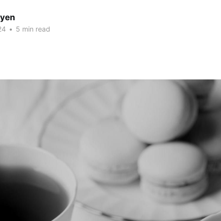
uyen
24
•
5 min read