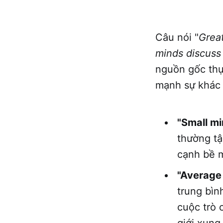
Câu nói "
Great
minds discuss
nguồn gốc thự
mạnh sự khác 
"Small mi
thường tậ
cạnh bề 
"Average
trung bìn
cuộc trò 
giới xung