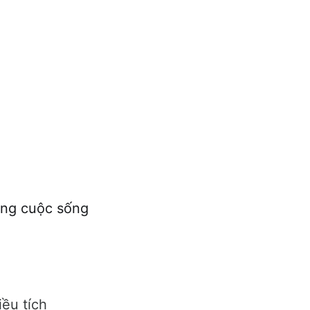
rong cuộc sống
iều tích