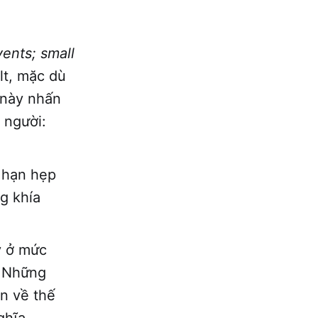
ents; small
lt, mặc dù
 này nhấn
 người:
 hạn hẹp
g khía
y ở mức
. Những
ìn về thế
ghĩa.