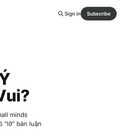
Sign in
Subscribe
 Ý
Vui?
mall minds
ó "lỡ" bàn luận