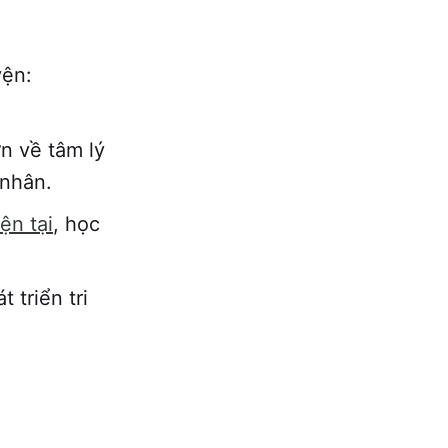
yện:
ơn về tâm lý
 nhân.
ện tại
, học
 triển tri