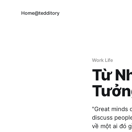
Home
@tedditory
Work Life
Từ N
Tưởng
"Great minds 
discuss people
về một ai đó 