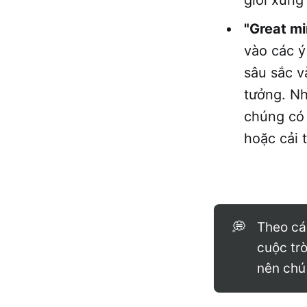
"Great mi
vào các ý
sâu sắc v
tưởng. Nh
chúng có 
hoặc cải 
💭
Theo cá
cuộc tr
nên chú