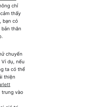
hông chỉ
 cảm thấy
, bạn có
o bản thân
ọ.
thử chuyển
 Ví dụ, nếu
ng ta có thể
i thiện
rlett
 trung vào