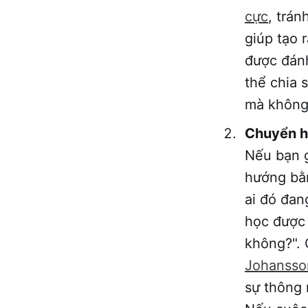
cực
, trán
giúp tạo 
được đánh
thể chia 
mà không 
Chuyển h
Nếu bạn g
hướng bằn
ai đó đan
học được 
không?". 
Johansso
sự thông 