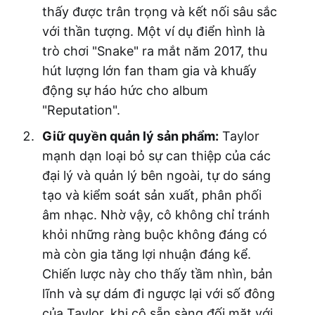
thấy được trân trọng và kết nối sâu sắc
với thần tượng. Một ví dụ điển hình là
trò chơi "Snake" ra mắt năm 2017, thu
hút lượng lớn fan tham gia và khuấy
động sự háo hức cho album
"Reputation".
Giữ quyền quản lý sản phẩm:
Taylor
mạnh dạn loại bỏ sự can thiệp của các
đại lý và quản lý bên ngoài, tự do sáng
tạo và kiểm soát sản xuất, phân phối
âm nhạc. Nhờ vậy, cô không chỉ tránh
khỏi những ràng buộc không đáng có
mà còn gia tăng lợi nhuận đáng kể.
Chiến lược này cho thấy tầm nhìn, bản
lĩnh và sự dám đi ngược lại với số đông
của Taylor, khi cô sẵn sàng đối mặt với